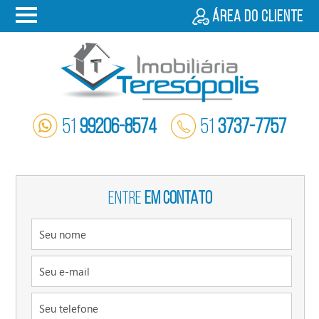
Área do cliente
51
99206-8574
51
3737-7757
ENTRE
EM CONTATO