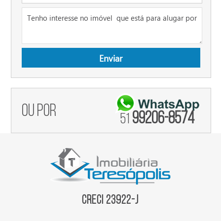
ou por
99206-8574
51
Creci 23922-J