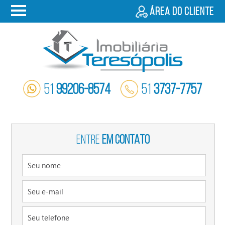
Área do cliente
51
99206-8574
51
3737-7757
ENTRE
EM CONTATO