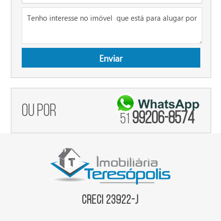
ou por
99206-8574
51
Creci 23922-J