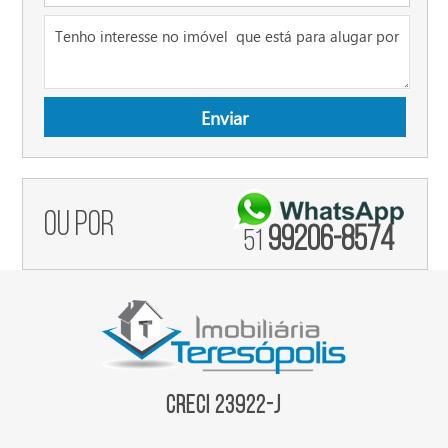
ou por
99206-8574
51
Creci 23922-J