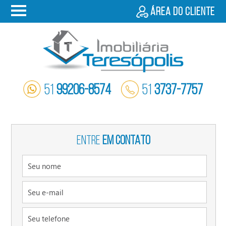
Área do cliente
51
99206-8574
51
3737-7757
ENTRE
EM CONTATO